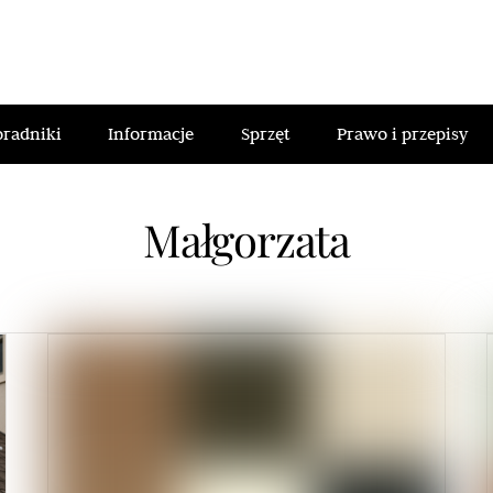
oradniki
Informacje
Sprzęt
Prawo i przepisy
Małgorzata