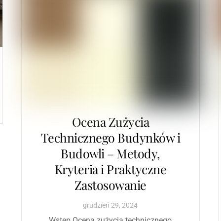
Ocena Zużycia
Technicznego Budynków i
Budowli – Metody,
Kryteria i Praktyczne
Zastosowanie
grudzień
29
,
2024
Wstęp Ocena zużycia technicznego