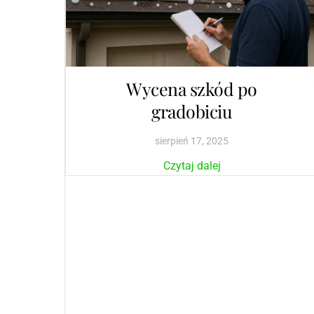
Wycena szkód po
gradobiciu
sierpień
17
,
2025
Czytaj dalej