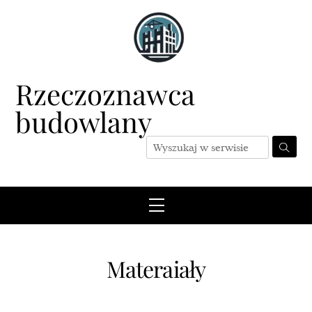
Skip
to
content
Rzeczoznawca
budowlany
Menu
Materaiały