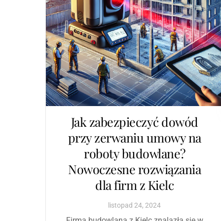
Jak zabezpieczyć dowód
przy zerwaniu umowy na
roboty budowlane?
Nowoczesne rozwiązania
dla firm z Kielc
listopad
24
,
2024
Firma budowlana z Kielc znalazła się w