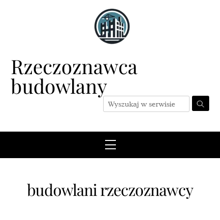
Skip
to
content
Rzeczoznawca
budowlany
Menu
budowlani rzeczoznawcy