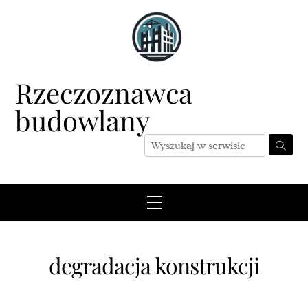
Skip
to
content
Rzeczoznawca
budowlany
Menu
degradacja konstrukcji