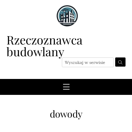
Skip
to
content
Rzeczoznawca
budowlany
Menu
dowody