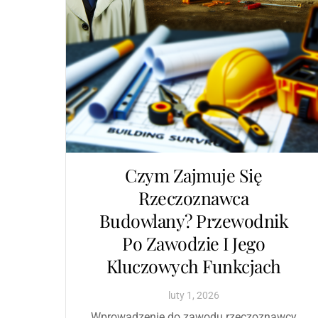
Czym Zajmuje Się
Rzeczoznawca
Budowlany? Przewodnik
Po Zawodzie I Jego
Kluczowych Funkcjach
luty
1
,
2026
Wprowadzenie do zawodu rzeczoznawcy