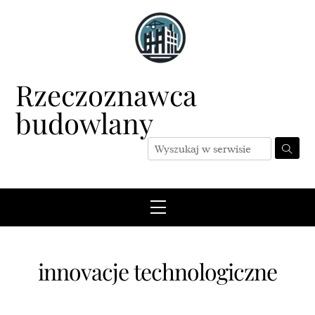
Skip
to
content
Rzeczoznawca
budowlany
Menu
innovacje technologiczne