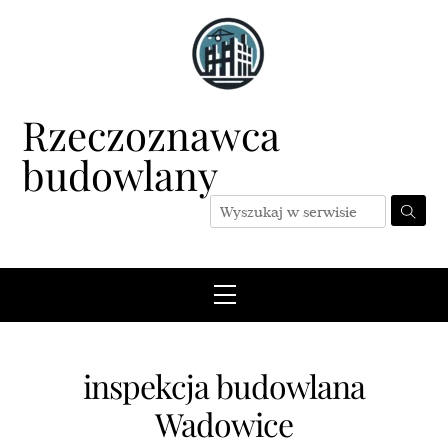
Skip
to
content
Rzeczoznawca
budowlany
Menu
inspekcja budowlana
Wadowice