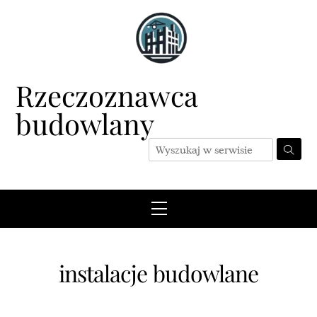
Skip
to
content
Rzeczoznawca
budowlany
Menu
instalacje budowlane