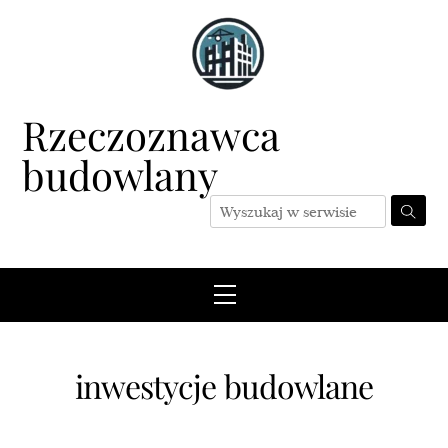
Skip
to
content
Rzeczoznawca
budowlany
Menu
inwestycje budowlane