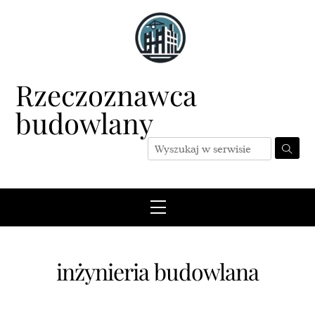
Skip
to
content
Rzeczoznawca
budowlany
Menu
inżynieria budowlana