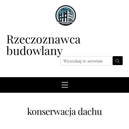
Skip
to
content
Rzeczoznawca
budowlany
Menu
konserwacja dachu