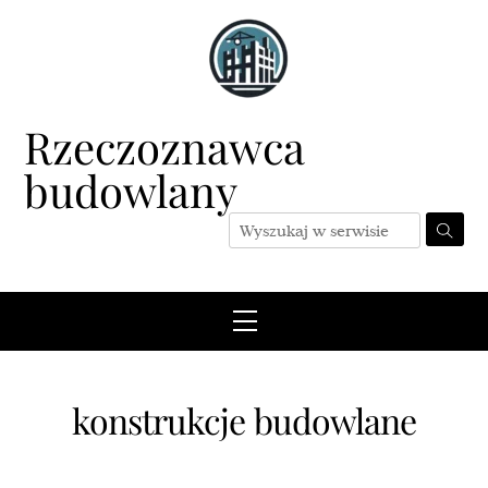
Skip
to
content
Rzeczoznawca
budowlany
Menu
konstrukcje budowlane