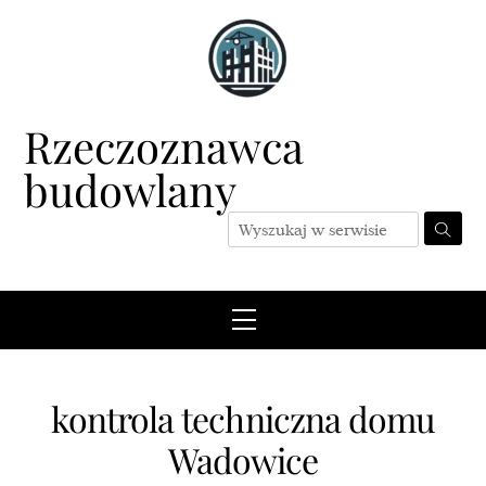
Skip
to
content
Rzeczoznawca
budowlany
Menu
kontrola techniczna domu
Wadowice