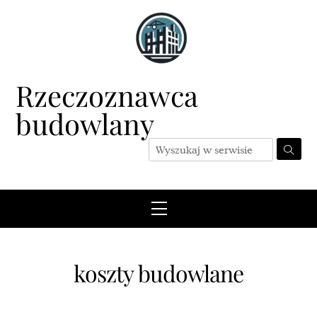
Skip
to
content
Rzeczoznawca
budowlany
Menu
koszty budowlane