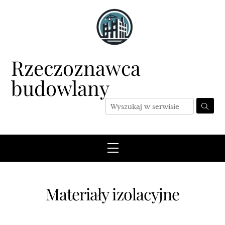
Skip
to
content
Rzeczoznawca
budowlany
Menu
Materiały izolacyjne