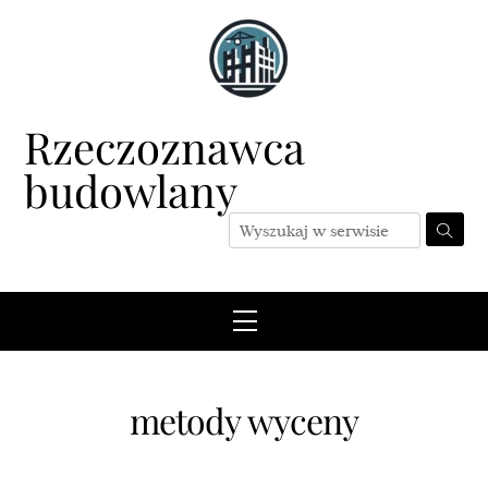
Skip
to
content
Rzeczoznawca
budowlany
Menu
metody wyceny