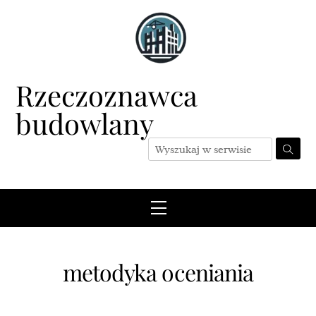
Skip
to
content
Rzeczoznawca
budowlany
Menu
metodyka oceniania