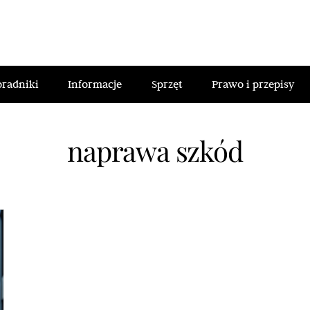
oradniki
Informacje
Sprzęt
Prawo i przepisy
naprawa szkód