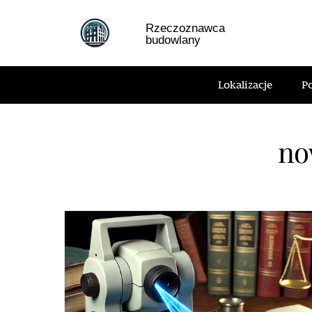
Skip
to
Rzeczoznawca
budowlany
content
Lokalizacje
P
no