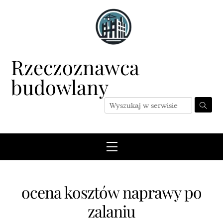
Skip
to
content
Rzeczoznawca
budowlany
Menu
ocena kosztów naprawy po
zalaniu