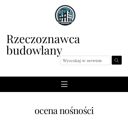
Skip
to
content
Rzeczoznawca
budowlany
Menu
ocena nośności