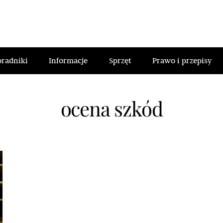
oradniki
Informacje
Sprzęt
Prawo i przepisy
ocena szkód