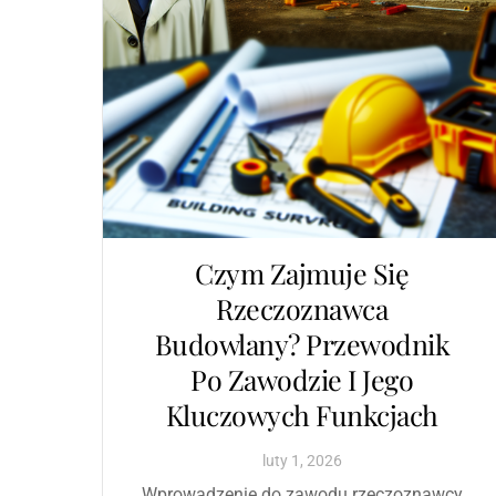
Czym Zajmuje Się
Rzeczoznawca
Budowlany? Przewodnik
Po Zawodzie I Jego
Kluczowych Funkcjach
luty
1
,
2026
Wprowadzenie do zawodu rzeczoznawcy