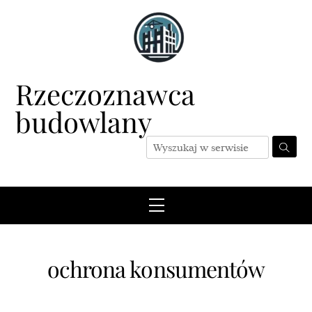
Skip
to
content
Rzeczoznawca
budowlany
Menu
ochrona konsumentów