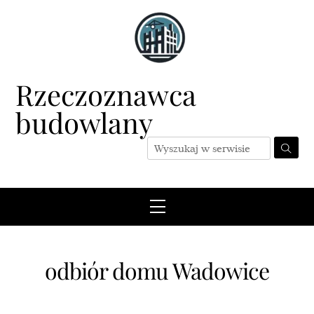
Skip
to
content
Rzeczoznawca
budowlany
Menu
odbiór domu Wadowice