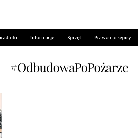
oradniki
Informacje
Sprzęt
Prawo i przepisy
#OdbudowaPoPożarze