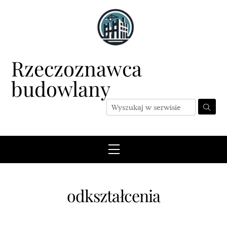
Skip
to
content
Rzeczoznawca
budowlany
Menu
odkształcenia