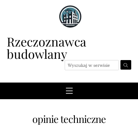
Skip
to
content
Rzeczoznawca
budowlany
Menu
opinie techniczne