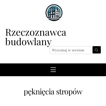
Skip
to
content
Rzeczoznawca
budowlany
Menu
pęknięcia stropów