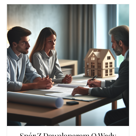
Spór Z Deweloperem O Wady