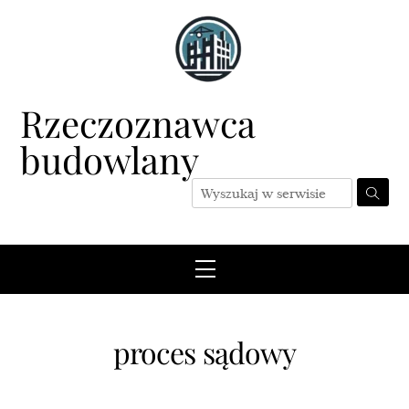
Skip
to
content
Rzeczoznawca
budowlany
Menu
proces sądowy