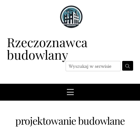
Skip
to
content
Rzeczoznawca
budowlany
Menu
projektowanie budowlane