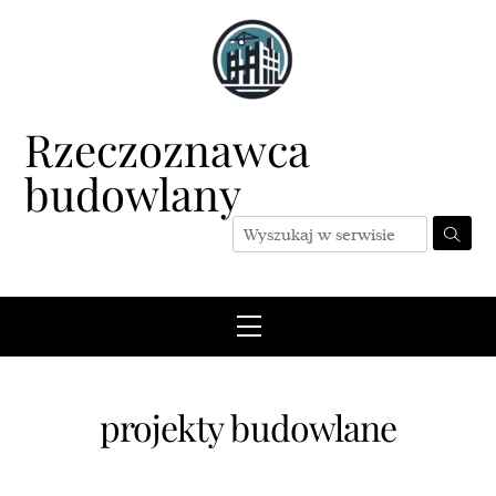
Skip
to
content
Rzeczoznawca
budowlany
Menu
projekty budowlane