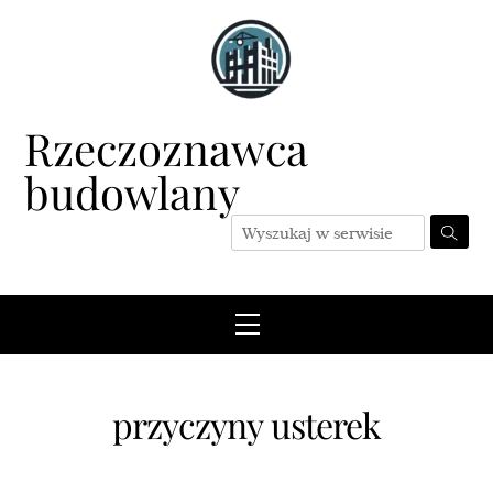
Skip
to
content
Rzeczoznawca
budowlany
Menu
przyczyny usterek