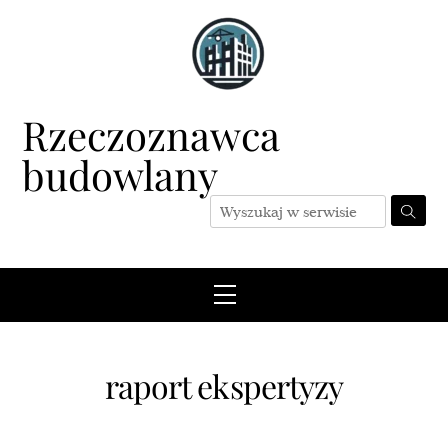
Skip
to
content
Rzeczoznawca
budowlany
Menu
raport ekspertyzy