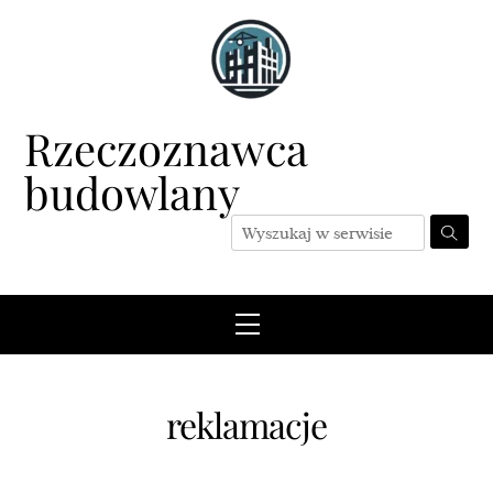
Skip
to
content
Rzeczoznawca
budowlany
Menu
reklamacje