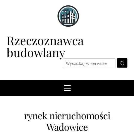
Skip
to
content
Rzeczoznawca
budowlany
Menu
rynek nieruchomości
Wadowice