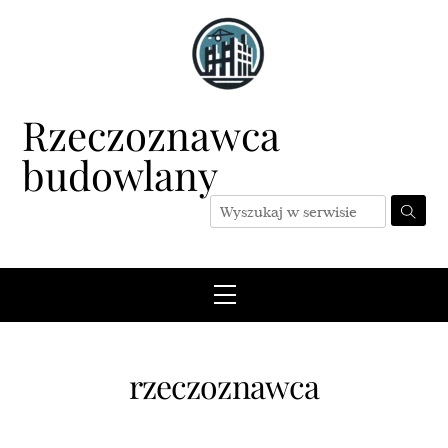
Skip
to
content
Rzeczoznawca
budowlany
Menu
rzeczoznawca