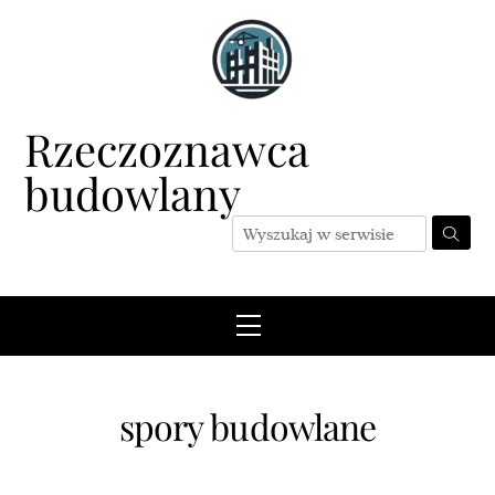
Skip
to
content
Rzeczoznawca
budowlany
Menu
spory budowlane