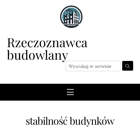
Skip
to
content
Rzeczoznawca
budowlany
Menu
stabilność budynków