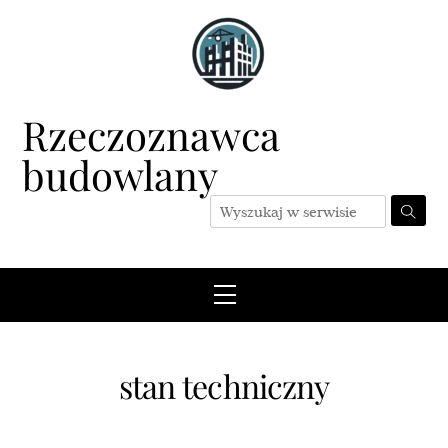
Skip
to
content
Rzeczoznawca
budowlany
Menu
stan techniczny