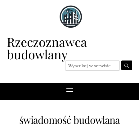
Skip
to
content
Rzeczoznawca
budowlany
Menu
świadomość budowlana