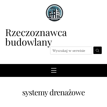
Skip
to
content
Rzeczoznawca
budowlany
Menu
systemy drenażowe