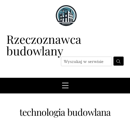
Skip
to
content
Rzeczoznawca
budowlany
Menu
technologia budowlana