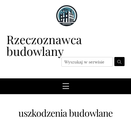
Skip
to
content
Rzeczoznawca
budowlany
Menu
uszkodzenia budowlane