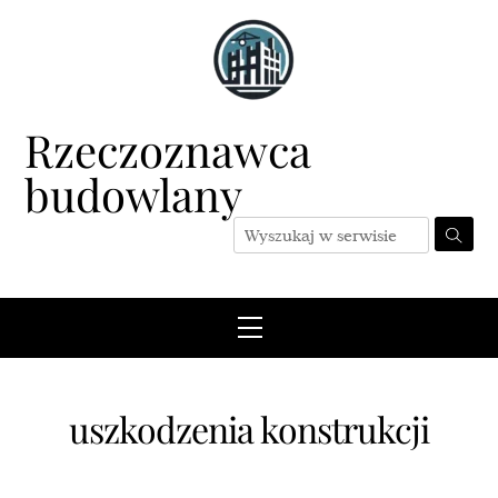
Skip
to
content
Rzeczoznawca
budowlany
Menu
uszkodzenia konstrukcji