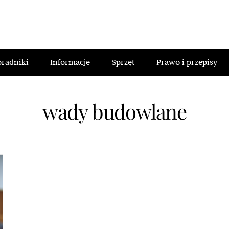
oradniki
Informacje
Sprzęt
Prawo i przepisy
wady budowlane