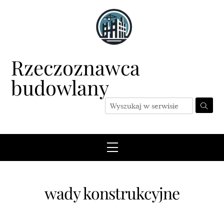
Skip
to
content
Rzeczoznawca
budowlany
Menu
wady konstrukcyjne