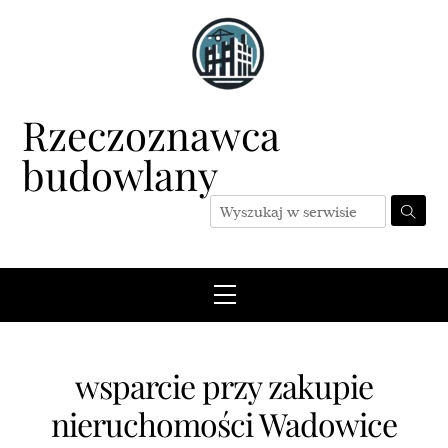
Skip
to
content
Rzeczoznawca
budowlany
Menu
wsparcie przy zakupie
nieruchomości Wadowice