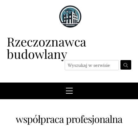
Skip
to
content
Rzeczoznawca
budowlany
Menu
współpraca profesjonalna